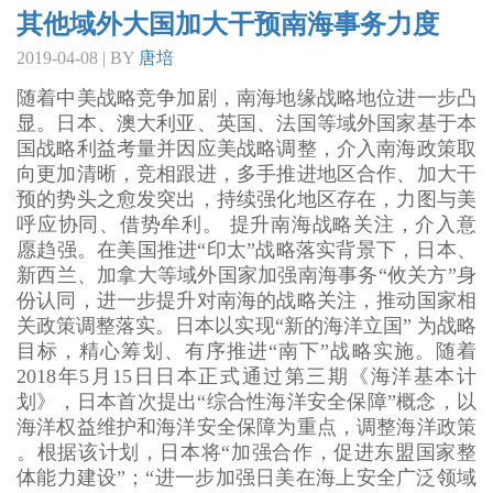
其他域外大国加大干预南海事务力度
2019-04-08 | BY
唐培
随着中美战略竞争加剧，南海地缘战略地位进一步凸
显。日本、澳大利亚、英国、法国等域外国家基于本
国战略利益考量并因应美战略调整，介入南海政策取
向更加清晰，竞相跟进，多手推进地区合作、加大干
预的势头之愈发突出，持续强化地区存在，力图与美
呼应协同、借势牟利。 提升南海战略关注，介入意
愿趋强。在美国推进“印太”战略落实背景下，日本、
新西兰、加拿大等域外国家加强南海事务“攸关方”身
份认同，进一步提升对南海的战略关注，推动国家相
关政策调整落实。日本以实现“新的海洋立国” 为战略
目标，精心筹划、有序推进“南下”战略实施。随着
2018年5月15日日本正式通过第三期《海洋基本计
划》，日本首次提出“综合性海洋安全保障”概念，以
海洋权益维护和海洋安全保障为重点，调整海洋政策
。根据该计划，日本将“加强合作，促进东盟国家整
体能力建设”；“进一步加强日美在海上安全广泛领域