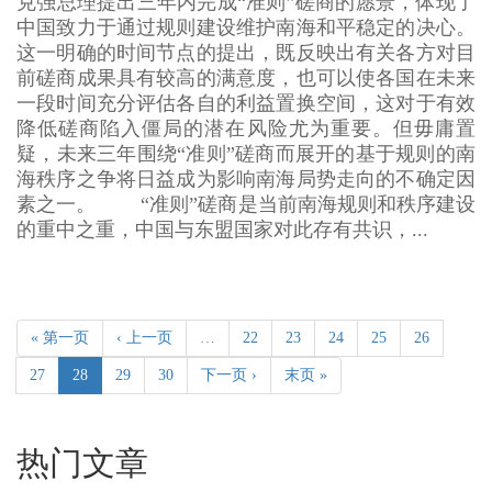
克强总理提出三年内完成“准则”磋商的愿景，体现了
中国致力于通过规则建设维护南海和平稳定的决心。
这一明确的时间节点的提出，既反映出有关各方对目
前磋商成果具有较高的满意度，也可以使各国在未来
一段时间充分评估各自的利益置换空间，这对于有效
降低磋商陷入僵局的潜在风险尤为重要。但毋庸置
疑，未来三年围绕“准则”磋商而展开的基于规则的南
海秩序之争将日益成为影响南海局势走向的不确定因
素之一。 “准则”磋商是当前南海规则和秩序建设
的重中之重，中国与东盟国家对此存有共识，...
« 第一页
‹ 上一页
…
22
23
24
25
26
27
28
29
30
下一页 ›
末页 »
热门文章