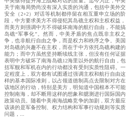
中美亟待提升海上战略对话的质量。迄今为止，中美
关于南海局势尚没有深入实质的沟通，包括中美外交
安全（2+2）对话等机制都停留在相互重申立场的阶
段，中方要求美方不得侵犯其岛礁主权和主权权益，
而美方则强调中方不得破坏南海的航行自由，不能搞
岛礁“军事化”。然而，中美矛盾的焦点既非主权之
争，也非航行自由之争，而是权力和秩序之争。美国
对岛礁的兴趣不在主权，而在于中方依托岛礁构建的
能力；而中方虽然坚持断续线主张，但没有任何证据
表明中方破坏了南海岛礁12海里以外的航行自由，包
括军舰和军机在内的行动都没有受到实质性阻碍。一
定程度上，双方都有试图通过强调主权和航行自由这
样的基本国际准则，以占领道德制高点去限制对方在
该地区的行动，特别是美方，明知道中国根本不可能
控制南海，却不断用这样的想象和臆测进行国际国内
政策动员。随着中美南海战略竞争的加剧，双方最应
该谈的是军备控制、权力结构和军事行动规则等实质
问题，...