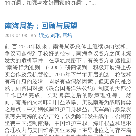
的协调，加强与友好国家的协调”；“...
南海局势：回顾与展望
2019-04-08 | BY
胡波
,
刘琳
,
唐培
前 言 2018年以来，南海局势总体上继续趋向缓和。
争议问题得到了较好的控制，南海争议各方之间未爆
发大的危机事件，在双轨思路下，有关各方加速推进
“南海行为准则”（COC）磋商谈判，积极开展海上务
实合作及危机管控。2016年下半年开启的这一轮缓和
有着自身的逻辑，固然有些偶然因素，但更多的是必
然，如各国对接《联合国海洋法公约》制度的大部分
工作已经完成、长期博弈之后的政策理性等。 然
而，南海的火药味却日益浓厚。美视南海为战略博弈
之焦点，中方则强调维护自身权益。美军高官频繁发
表有关南海的战争言论，认为除非发生战争，否则将
坐视中国控制南海。中国维护主权、海洋权益和追求
合理权力与美国维系其亚太海上主导地位之间存在着