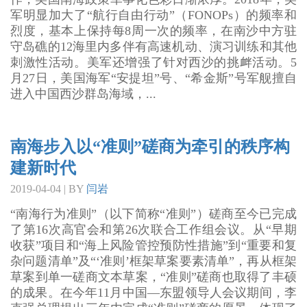
军明显加大了“航行自由行动”（FONOPs）的频率和
烈度，基本上保持每8周一次的频率，在南沙中方驻
守岛礁的12海里内多伴有高速机动、演习训练和其他
刺激性活动。美军还增强了针对西沙的挑衅活动。5
月27日，美国海军“安提坦”号、“希金斯”号军舰擅自
进入中国西沙群岛海域，...
南海步入以“准则”磋商为牵引的秩序构
建新时代
2019-04-04 | BY
闫岩
“南海行为准则”（以下简称“准则”）磋商至今已完成
了第16次高官会和第26次联合工作组会议。从“早期
收获”项目和“海上风险管控预防性措施”到“重要和复
杂问题清单”及“‘准则’框架草案要素清单”，再从框架
草案到单一磋商文本草案，“准则”磋商也取得了丰硕
的成果。在今年11月中国—东盟领导人会议期间，李