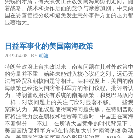
尖锐的矛盾，有关演变正在改变南海局势的走向。随
着战略、战术和操作层面的竞争与摩擦加剧，中美两
国在妥善管控分歧和避免发生意外事件方面的压力都
显著增大。...
日益军事化的美国南海政策
2019-04-08 | BY
胡波
特朗普政府上台执政以来，南海问题在其对外政策中
的分量并不重，始终未能进入核心议程之列，远远无
法与经贸和朝核问题等相比。某种程度上，美国的南
海政策已经沦为国防部和军方的部门议程。批评者认
为，特朗普政府没有系统的南海政策，和奥巴马政府
一样，对该问题上的关注与应对显著不够。 一些观
察家认为，其他议题使得南海问题失焦，在特朗普政
府将注意力放在朝核和经贸等问题时，中国正在南海
不断得分。 不过，在所谓大国竞争的时代背景下，
美国国防部和军方却在持续加大针对南海的各类动
作，美国南海政策军事化色彩日渐浓厚。2018年，美