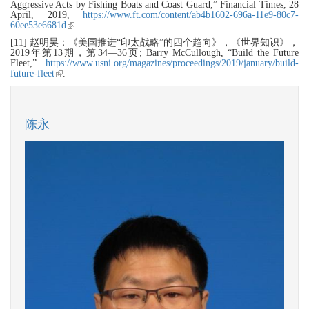
Aggressive Acts by Fishing Boats and Coast Guard,” Financial Times, 28
April, 2019,
https://www.ft.com/content/ab4b1602-696a-11e9-80c7-
60ee53e6681d
(link is external)
.
[11] 赵明昊：《美国推进“印太战略”的四个趋向》，《世界知识》，
2019年第13期，第34—36页; Barry McCullough, “Build the Future
Fleet,”
https://www.usni.org/magazines/proceedings/2019/january/build-
future-fleet
(link is external)
.
陈永