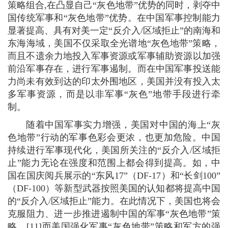
策略组合,在凸显自己“灰色地带”优势的同时，剥夺中
国传统军事和“灰色地带”优势。在中国军事控制能力
显著提高、具有对美一定“反介入/区域拒止”的南海和
东海海域，美国不仅采取全光谱地“灰色地带”策略，
而且不遗余力地投入军事资源或军事辅助资源以加强
前沿军事存在，进行军事遏制。而在中国军事投送能
力尚未有效到达的印太外围地区，美国并没有投入太
多军事资源，而是以非军事“灰色”地带手段进行牵
制。
随着中国军事实力增强，美国对中国的海上“灰
色地带”行动的军事色彩会更浓，也更加危险。中国
持续进行军事现代化，美国所关注的“反介入/区域拒
止”能力无论在强度和范围上都会得到提高。如，中
国在国庆阅兵展示的“东风17”（DF-17）和“长剑100”
（DF-100）等新型武器按照美国的认知都将提高中国
的“反介入/区域拒止”能力。在此情况下，美国也将会
克服阻力、进一步推进遏制中国的军事“灰色地带”策
略。[11]而美国强化军事“灰色地带”策略和军方的强