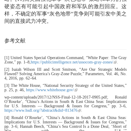
硬姿态有可能引起中国政府和军队的激烈回应。这
样，不确定的军事“灰色地带”竞争则可能引发中美之
间的直接武力冲突。
参考文献
[1] United States Special Operations Command, “White Paper: The Gray
Zone,” pp. 1–8,
https://publicintelligence.net/ussocom-gray-zones/
(link is
.
external)
[2] Isaiah Wilson III and Scott Smitson, “Are Our Strategic Models
Flawed? Solving America’s Gray-Zone Puzzle,” Parameters, Vol. 46, No.
4, 2016, pp. 62–64.
[3] The White House, “National Security Strategy of the United States,”
p. 25, p. 46,
https://www.whitehouse.gov/
(link is external)
wp-content/uploads/2017/12/NSS-Final-12-18-2017-0905.pdf; Ronald
O’Rourke’, “China’s Actions in South & East China Seas: Implications
for U.S. Interests — Background & Issues for Congress,” pp. 3–6,
https://www.hsdl.org/?abstract&did=813476
(link is external)
.
[4] Ronald O’Rourke’, “China’s Actions in South & East China Seas:
Implications for U.S. Interests — Background & Issues for Congress,”
pp. 3–6; Hannah Beech, “China’s Sea Control Is a Done Deal, ‘Short of
War with the U.S.,’”