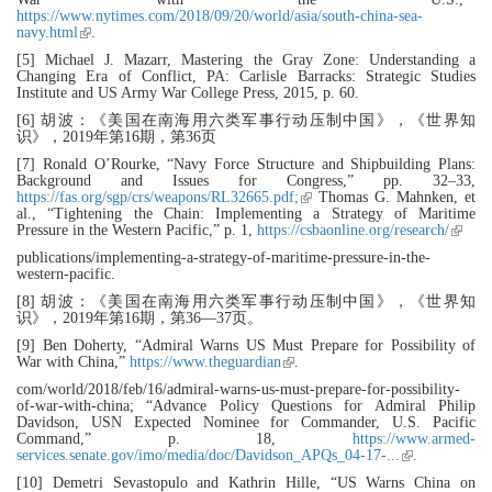
https://www.nytimes.com/2018/09/20/world/asia/south-china-sea-
navy.html
(link is external)
.
[5] Michael J. Mazarr, Mastering the Gray Zone: Understanding a
Changing Era of Conflict, PA: Carlisle Barracks: Strategic Studies
Institute and US Army War College Press, 2015, p. 60.
[6] 胡波：《美国在南海用六类军事行动压制中国》，《世界知
识》，2019年第16期，第36页
[7] Ronald O’Rourke, “Navy Force Structure and Shipbuilding Plans:
Background and Issues for Congress,” pp. 32–33,
https://fas.org/sgp/crs/weapons/RL32665.pdf;
(link is external)
Thomas G. Mahnken, et
al., “Tightening the Chain: Implementing a Strategy of Maritime
Pressure in the Western Pacific,” p. 1,
https://csbaonline.org/research/
(link 
externa
publications/implementing-a-strategy-of-maritime-pressure-in-the-
western-pacific.
[8] 胡波：《美国在南海用六类军事行动压制中国》，《世界知
识》，2019年第16期，第36—37页。
[9] Ben Doherty, “Admiral Warns US Must Prepare for Possibility of
War with China,”
https://www.theguardian
(link is external)
.
com/world/2018/feb/16/admiral-warns-us-must-prepare-for-possibility-
of-war-with-china; “Advance Policy Questions for Admiral Philip
Davidson, USN Expected Nominee for Commander, U.S. Pacific
Command,” p. 18,
https://www.armed-
services.senate.gov/imo/media/doc/Davidson_APQs_04-17-...
(link is
.
external)
[10] Demetri Sevastopulo and Kathrin Hille, “US Warns China on