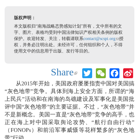
版权声明：
本文版权归“南海战略态势感知计划”所有，文中所有的文
字、图片、表格均受到中国法律知识产权相关条例的版权
保护。欢迎转发、关注，转载请联系
contact@scspi.org
(link sends e-
授
权，并务必注明出处。未经许可，任何组织和个人，不得
mail)
使用文中的信息用于出版、发行等目的。
Share
Twitter
WeChat
Face
S
(link is
W
external)
从2015年开始，美国政府屡屡指责中国对美国搞
“灰色地带”竞争。具体到海上安全方面，所谓的“海
上民兵”活动和在南海的岛礁建设及军事化是美国批
评中国“灰色地带”的主要证据。不过，“灰色地带”并
不是新概念。美国一直是“灰色地带”竞争的高手，也
正在海上对中国采取舆论攻势、“航行自由行动”
（FONOPs）和前沿军事威慑等花样繁多的“灰色地
带”行动。