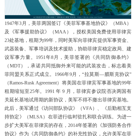
1947年3月，美菲两国签订《美菲军事基地协议》（MBA）
及《军事援助协议》（MAA），授权美国免费使用菲律宾
23处基地，租期为99年，同时美军向菲律宾提供军事资金、
武器装备、军事培训及技术援助，协助菲律宾稳定政局、建
设军事力量。1951年8月，美菲签署的《共同防御条约》
（MDT），承诺共同抵御外来可能的武装攻击，标志着美
菲同盟关系正式成立。1966年9月，“拉莫斯—腊斯克协议”
（Ramos-Rusk Agreement）将美国在菲律宾军事基地的99年
租期缩短至25年。1991 年 9 月，菲律宾参议院否决两国有
关延长基地试用期的新协议，美军不得不撤出菲律宾基地。
此后，美军通过《访问部队协议》（VFA）、《后勤相互支
持协定》（MLSA）在菲进行临时驻扎和联合训练。为进一
步扩大美军在菲律宾的存在，2014年签署的《加强防务合作
协议》作为《共同防御条约》的补充性协议，允许美军在菲