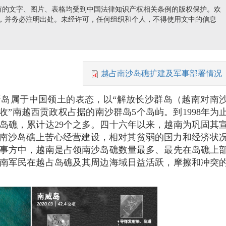
有的文字、图片、表格均受到中国法律知识产权相关条例的版权保护。欢
nds e-mail)
，并务必注明出处。未经许可，任何组织和个人，不得使用文中的信息
越占南沙岛礁扩建及军事部署情况
海诸岛属于中国领土的表态，以“解放长沙群岛（越南对南
收”南越西贡政权占据的南沙群岛5个岛屿。到1998年为
个岛礁，累计达29个之多。四十六年以来，越南为巩固其
个南沙岛礁上苦心经营建设，相对其贫弱的国力和经济状
事方中，越南是占领南沙岛礁数量最多、最先在岛礁上
南军民在越占岛礁及其周边海域日益活跃，摩擦和冲突