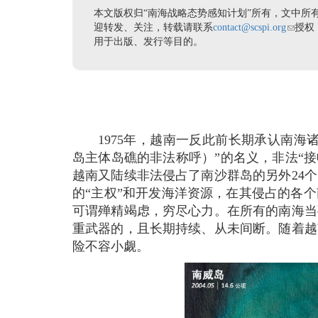
本文版权归“南海战略态势感知计划”所有，文中所
迎转发、关注，转载请联系
contact@scspi.org
(link se
授权
用于出版、发行等目的。
1975年，越南一反此前长期承认南
岛主体岛礁的非法称呼）”的名义，非法“接
越南又陆续非法侵占了南沙群岛的另外24
的“主权”和开发海洋资源，在其侵占的各
可谓殚精竭虑，穷尽心力。在所有的南海当
重武器的，且长期持续、从未间断。随着越
险不容小觑。