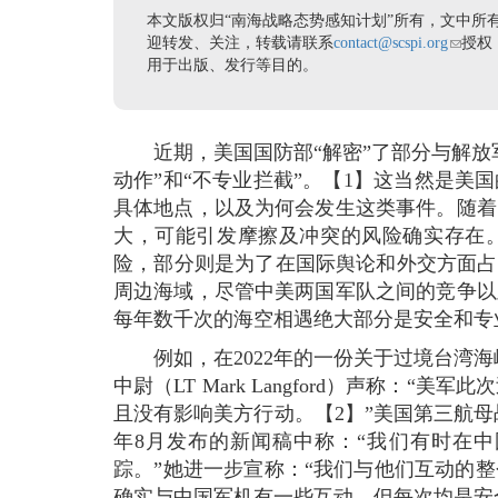
本文版权归“南海战略态势感知计划”所有，文中所
迎转发、关注，转载请联系
contact@scspi.org
(link se
授权
用于出版、发行等目的。
近期，美国国防部“解密”了部分与解
动作”和“不专业拦截”。【1】这当然是
具体地点，以及为何会发生这类事件。随着
大，可能引发摩擦及冲突的风险确实存在。
险，部分则是为了在国际舆论和外交方面占
周边海域，尽管中美两国军队之间的竞争以
每年数千次的海空相遇绝大部分是安全和专
例如，在2022年的一份关于过境台湾
中尉（LT Mark Langford）声称
且没有影响美方行动。【2】”美国第三航母战斗群指挥
年8月发布的新闻稿中称：“我们有时在
踪。”她进一步宣称：“我们与他们互动的
确实与中国军机有一些互动，但每次均是安