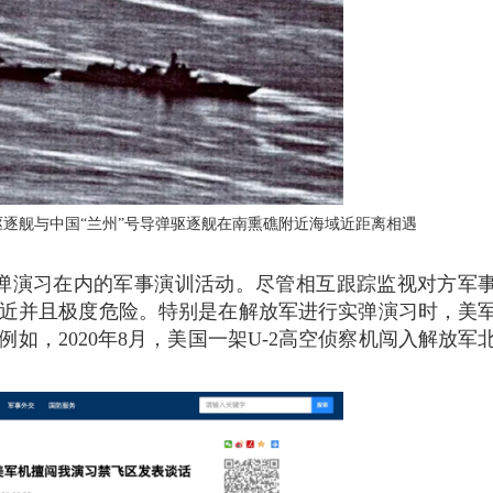
导弹驱逐舰与中国“兰州”号导弹驱逐舰在南熏礁附近海域近距离相遇
弹演习在内的军事演训活动。尽管相互跟踪监视对方军
近并且极度危险。特别是在解放军进行实弹演习时，美
如，2020年8月，美国一架U-2高空侦察机闯入解放军