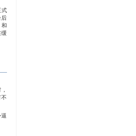
正式
台后
）和
在缓
时，
有不
外逼