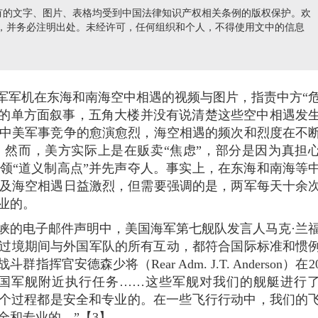
有的文字、图片、表格均受到中国法律知识产权相关条例的版权保护。欢
nds e-mail)
，并务必注明出处。未经许可，任何组织和个人，不得使用文中的信息
放军军机在东海和南海空中相遇的视频与图片，指责中方“
美国的单方面叙事，五角大楼并没有说清楚这些空中相遇发
中美军事竞争的愈演愈烈，海空相遇的频次和烈度在不
然而，美方实际上是在贩卖“焦虑”，部分是因为真担
领“道义制高点”并先声夺人。事实上，在东海和南海等
及海空相遇日益激烈，但需要强调的是，两军每天十余
业的。
海峡的电子邮件声明中，美国海军第七舰队发言人马克·兰
：“美军此次过境期间与外国军队的所有互动，都符合国际标准和惯
官安德森少将（Rear Adm. J.T. Anderson）在20
中国军舰附近执行任务……这些军舰对我们的舰艇进行
整个过程都是安全和专业的。在一些飞行行动中，我们的
全和专业的。”【3】