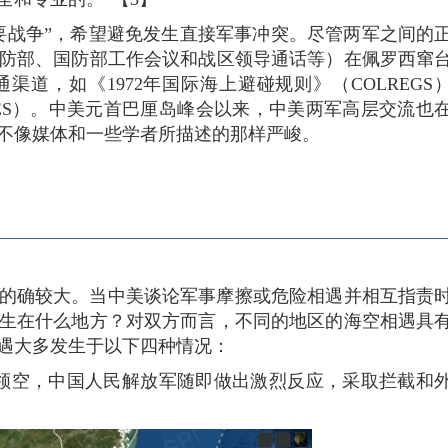
要战争”，希望避免发生直接军事冲突。尽管两军之间的
防部、国防部工作会议和战区领导通话等）在佩罗西窜
道，如《1972年国际海上避碰规则》（COLREGS
UES）。中美元首巴厘岛峰会以来，中美两军高层交流也
不像媒体和一些学者所描述的那样严峻。
的确较大。当中美谈论军事摩擦或危险相遇并相互指责
生在什么地方？对双方而言，不同的地区的海空相遇具
遇大多发生于以下四种情况：
领空，中国人民解放军随即做出激烈反应，采取拦截和