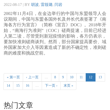
2022-08-17 | BY
胡波
,
雷筱璐
,
闫岩
2002年11月4日，在金边举行的中国与东盟领导人会
议期间，中国与东盟各国外长及外长代表签署了《南
海各方行为宣言》（简称《宣言》DOC）。2018年开
始，“南海行为准则”（COC）磋商提速，目前已经进
入第二读，尽管受到新冠疫情的影响，各方仍表示，
要加快准则磋商谈判。然而，部分国家提高要价、域
外国家加大介入等因素造成了新的不确定性，准则磋
商的难度和挑战空前。
« 第一页
‹ 上一页
…
8
9
10
11
12
13
14
15
16
…
下一页 ›
末页 »
热门文章