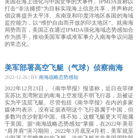
美国在海上强化与中国竞争的大事件。IPMDA宣称以
打击“非法捕捞”为目标实现海上信息共享，并声称此
倡议将提升太平洋、东南亚和印度洋地区各国的海域
监控能力，以“维护自由而开放的印太地区”。就南海
局势而言，美国正在通过IPMDA强化海域态势感知合
作为抓手，推动美国军事或准军事介入南海争议问题
的常态化。
美军部署高空飞艇（气球）侦察南海
2022-12-26 | BY
南海战略态势感知
2022年12月23日，《南华早报》报道称，近日在菲律
宾苏比克湾附近的南海上空发现不明飞行器，后被证
实为平流层飞艇。尽管包括《南华早报》在内的多家
媒体均表示，没有证据表明这个飞行器属于中国，但
多数均含沙射影中国。殊不知，这艘飞艇更大可能属
于美国。据“南海战略态势感知”掌握，在2022年美菲
“肩并肩”演习期间，2022年3月底至4月初，美军就至