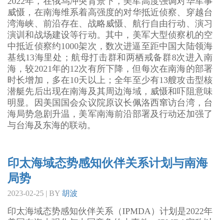
2022年，在俄乌冲突背景下，美军高度强调对华军事
威慑，在南海维系着高强度的对华抵近侦察、穿越台
湾海峡、前沿存在、战略威慑、航行自由行动、演习
演训和战场建设等行动。其中，美军大型侦察机的空
中抵近侦察约1000架次，数次进逼至距中国大陆领海
基线13海里处；航母打击群和两栖戒备群8次进入南
海，较2021年的12次有所下降，但每次在南海的部署
时长增加，多在10天以上；全年至少有13艘攻击型核
潜艇先后出现在南海及其周边海域，威慑和吓阻意味
明显。因美国国会众议院原议长佩洛西窜访台湾，台
海局势急剧升温，美军南海前沿部署及行动还加强了
与台海及东海的联动。
印太海域态势感知伙伴关系计划与南海
局势
2023-02-25 | BY
胡波
印太海域态势感知伙伴关系（IPMDA）计划是2022年