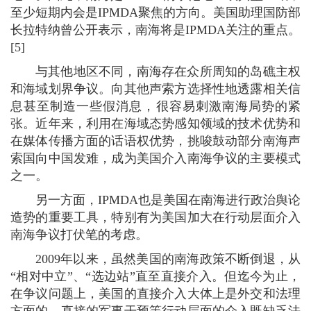
至少短期内会是IPMDA聚焦的方向。美国助理国防部
长拉特纳曾公开表示，南海将是IPMDA关注的重点。
[5]
与其他地区不同，南海存在众所周知的岛礁主权
和海域划界争议。向其他声索方选择性地透露相关信
息甚至制造一些假消息，很容易刺激南海局势的紧
张。近年来，利用在海域态势感知领域的技术优势和
在媒体传播方面的话语权优势，挑唆鼓动部分南海声
索国向中国发难，成为美国介入南海争议的主要模式
之一。
另一方面，IPMDA也是美国在南海进行政治舆论
造势的重要工具，特别有为美国加大在行动层面介入
南海争议打伏笔的考虑。
2009年以来，虽然美国的南海政策不断倒退，从
“相对中立”、“选边站”直至直接介入。但迄今为止，
在争议问题上，美国的直接介入大体上是外交和法理
方面的，直接的军事干预等行动层面的介入既缺乏法