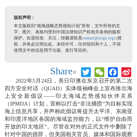
版权声明：
本文版权归“南海战略态势感知计划”所有，文中所有的文
字、图片、表格均受到中国法律知识产权相关条例的版权
保护。欢迎转发、关注，转载请联系
contact@scspi.org
(link sends e-
授
权，并务必注明出处。未经许可，任何组织和个人，不得
mail)
使用文中的信息用于出版、发行等目的。
Share
Twitter
WeChat
Face
S
(link is
W
external)
2022年5月24日，美日印澳在东京召开的第二次
四方安全对话（QUAD）实体领袖峰会上宣布推出海
上安全新倡议——印太海域态势感知伙伴关系
（IPMDA）计划，宣称以打击“非法捕捞”为目标实现
海上信息共享，并声称此倡议将提升太平洋、东南亚
和印度洋地区各国的海域监控能力，以“维护自由而
开放的印太地区”。尽管在对外的正式文件中删除了
针对中国的措辞，但美国相关官员、媒体和国际观察