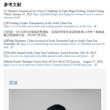
参考文献
[1] Winners Announced for xView3 Challenge to Fight Illegal Fishing, Global Fishing
Watch, January 31, 2022
https://globalfishingwatch.org/press-release/xview3-winners-
announced/
(link is external)
[2]Providing Greater Transparency in the South China Sea,
https://www.he360.com/resource/providing-greater-transparency-in-the-sou...
(link is
external)
[3]闫岩：QUAD印太海域态势感知：实现共同安全还是制造海上冲突？南海战
略态势感知计划，2022年5月26日。
[4]Philip Heijmans, China Accused of Fresh Territorial Grab in South China Sea,
December 20,
https://www.bloomberg.com/news/articles/2022-12-20/china-accused-of-
buil...
(link is external)
[5]Twelfth Annual South China Sea Conference: Lunch Keynote, July 26, 2022,
https://www.csis.org/analysis/twelfth-annual-south-china-sea-conference-...
(link is external)
[6]Indo-Pacific Maritime Forces Kick off 21st SEACAT Exercise，August 17, 2022,
https://www.navy.mil/Press-Office/News-Stories/Article/3130458/indo-paci...
(link is
external)
胡波