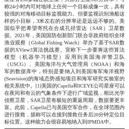
称24小时内可对地球上任何一个目标成像一次，具有
较强的对海移动目标监视能力。但要监视识别渔船这
样的小目标，3米左右的分辨率还是远远不够的。美
国似乎把希望寄托在合成孔径雷达（SAR）卫星数
据。2021年，美国国防创新部门联合非政府组织全球
渔业观察（Global Fishing Watch）举办了基于SAR数
据的XView3算法挑战赛。宣称下一步要将这些算法
模型（机器学习模型）应用到美国海岸警卫队
（USCG）、美国海洋与大气管理局（NOAA）和海
军的数据库中，特别是要纳入到美国海军海洋视野
(Seavision)的海域态势感知项目和海军研究实验室的
相关系统中。[1]美国的Capella和ICEYE公司星座可以
在夜间和有云的气象条件下进行广域监视，相比光学
侦察卫星，SAR卫星有极短的重返周期，数据要更丰
富。此前，Capella已与美国空军合作，在全球范围内
进行搜救，据称可以在接到搜救任务后20分钟定位目
标位置。这种能力会很容易地纳入到IPMDA中。