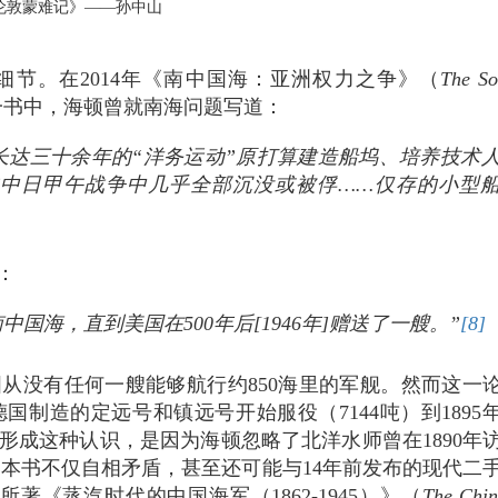
伦敦蒙难记》——孙中山
细节。在2014年《南中国海：亚洲权力之争》（
The So
一书中，海顿曾就南海问题写道：
长达三十余年的“洋务运动”原打算建造船坞、培养技术
5年的中日甲午战争中几乎全部沉没或被俘……仅存的小型
：
国海，直到美国在500年后[1946年]赠送了一艘。”
[8]
从没有任何一艘能够航行约850海里的军舰。然而这一
制造的定远号和镇远号开始服役（7144吨）到1895
形成这种认识，是因为海顿忽略了北洋水师曾在1890年
本书不仅自相矛盾，甚至还可能与14年前发布的现代二
ht）所著《蒸汽时代的中国海军（1862-1945）》（
The Chin