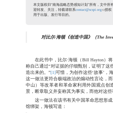
本文版权归“南海战略态势感知计划”所有，文中所
迎转发、关注，转载请联系
contact@scspi.org
(link se
授权
用于出版、发行等目的。
对比尔·海顿《创造中国》（The Inventio
在此书中，比尔·海顿（Bill Hay
称自己通过“对证据的仔细甄别，证明了这
造出来的。”
[1]
可惜，为创作这些‘故事’，
这一做法更符合极端政治的煽动性言论，而
中山）等改革者和革命家利用外国观点创
景，断章取义并妄称其为事实，而他对这些
这一做法在该书有关中国革命思想形成
馆绑架，海顿写道：