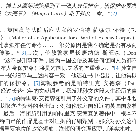
antile）博士从高等法院得到了一张人身保护令，该保护令要
宪章》（Magna Carta）救了孙文一命。”
[2]
英国高等法院后座法庭的罗伯特·萨缪尔·怀特（R. 
 an Application for a Writ of Habeas Corpu
此事颁布任何命令……一部分原因是我不确定是否有权
传唤。”
[3]
其次，伦敦警察局长唐纳德·斯旺森（Dona
相同：“这不是刑事事件，因为中国公使及其任何随同人员都
布人身保护令）将是对国际关系的严重破坏。”
[4]
孙文
ondon）一书的细节与上述内容一致，他还在书中指出，让他得
布的保护令。
[5]
海顿参考的是帕特里克·安德森（Patri
示：“经过长达七年的文献调查，我发现孙文这段人生经历的
。”
[6]
帕特里克·安德森还引用了外交部的文件，其中即
获取这些资料的电子版；例如伦敦邱园附近的英国国家
可供下载查阅。最后，海顿所引用的帕特里克·安德森的著作中，根本
称自己的作品是基于对证据的仔细甄别，那么对孙文这
据重要地位的政治领袖，海顿的研究理应更加详实才对。