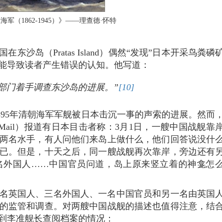
军（1862-1945）》——理查德·怀特
东沙岛（Pratas Island）偶然“发现”日本开采鸟粪磷
能导致读者产生错误的认知。他写道：
部门着手调查东沙岛的进展。”
[10]
-1895年清朝海军军舰被日本击沉一事的声索的进展。然而
kly Mail）报道有日本目击者称：3月1日，一艘中国战舰靠
两名水手，有人问他们来岛上做什么，他们回答说没什
已。但是，十天之后，同一艘战舰再次靠岸，旁边还有
名外国人……中国官员问道，岛上原来竖立着的神龛怎
名英国人、三名外国人、一名中国官员和另一名由英国
的监管和调查。对两艘中国战舰的描述也值得注意，结
到李准舰长查阅档案的情况：