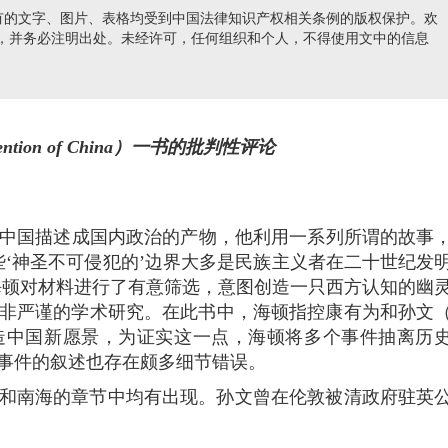
有的文字、图片、表格均受到中国法律知识产权相关条例的版权保护。欢
nds e-mail)
，并务必注明出处。未经许可，任何组织和个人，不得使用文中的信息
n of China
）一书的批判性评论
ton）将中国描述成国内政治的产物，他利用一系列所谓的故事
些‘神圣不可侵犯的’边界大多是民族主义者在二十世纪发
海顿对材料进行了有意筛选，意图创造一只西方认知的幽
非严谨的学术研究。在此书中，海顿指控康有为和孙文
造中国新愿景，为证实这一点，海顿将多个事件抽离历
事件的叙述也存在颇多细节错误。
和南海的章节中均有出现。孙文曾在伦敦被清政府驻英