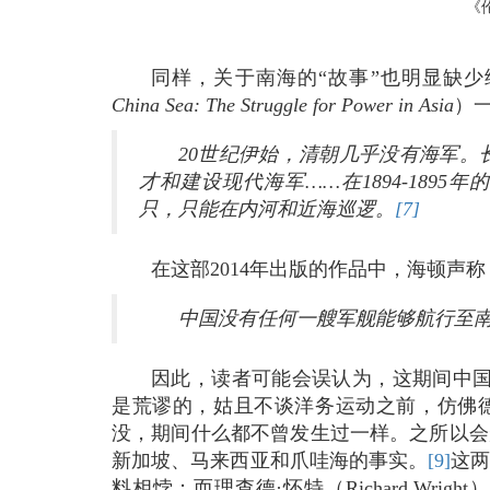
《
同样，关于南海的“故事”也明显缺少
China Sea: The Struggle for Power in Asia
）
20世纪伊始，清朝几乎没有海军。
才和建设现代海军……在1894-189
只，只能在内河和近海巡逻。
[7]
在这部2014年出版的作品中，海顿声称
中国没有任何一艘军舰能够航行至南中
因此，读者可能会误认为，这期间中国
是荒谬的，姑且不谈洋务运动之前，仿佛德国
没，期间什么都不曾发生过一样。之所以会
新加坡、马来西亚和爪哇海的事实。
[9]
这两
料相悖；而理查德·怀特（Richard Wrig