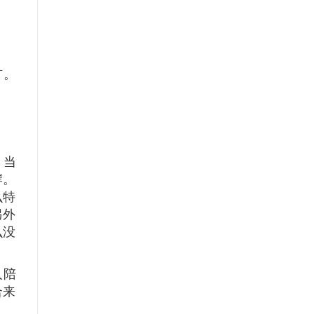
矿。
，当
岸。
么特
另外
么没
人陪
合来