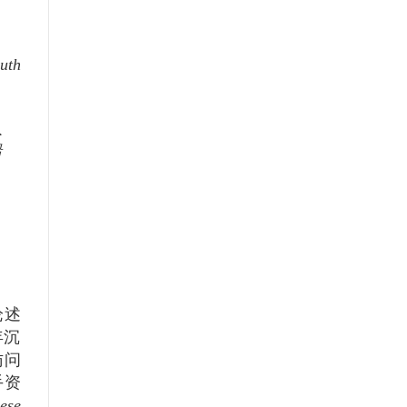
uth
人
船
论述
年沉
访问
手资
ese