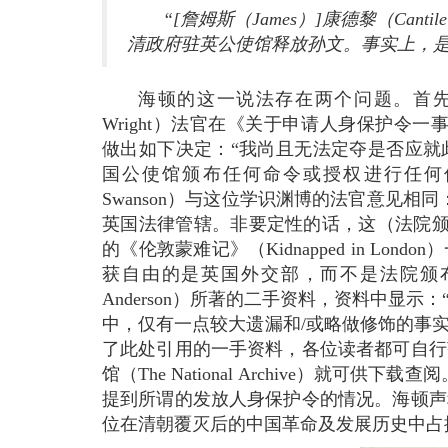
“[詹姆斯（James）]康德黎（C
清政府驻英公使馆释放孙文。事实上，是《大
海顿的这一说法存在两个问题。首先，
Wright）法官在《关于申请人身保护令一事》（Matter of
做出如下决定：“我尚且无法定夺是否应就
国公使馆颁布任何命令或授权进行任何
Swanson）与这位学识渊博的法官意见
英国法律管辖。非要定性的话，这（法院颁
的《伦敦蒙难记》（Kidnapped in L
获自由的是英国外交部，而不是法院颁
Anderson）所著的二手资料，资料中显
中，仅有一点较大遗漏和/或略做修饰的事实
了此处引用的一手资料，各位读者都可自行
馆（The National Archive）就
提到所谓的发放人身保护令的情况。海顿声
位在清朝覆灭后的中国革命及发展历史中占