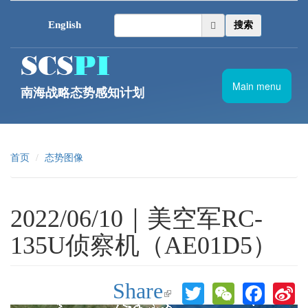
跳转到主要内容
English
搜索
Main menu
南海战略态势感知计划
首页
态势图像
2022/06/10｜美空军RC-
135U侦察机（AE01D5）
Share
Twitter
WeChat
Face
S
(link is