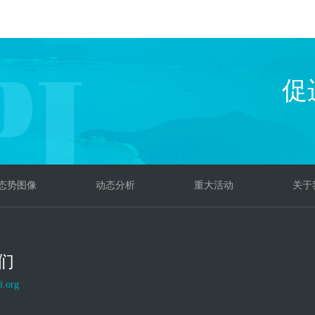
促
态势图像
动态分析
重大活动
关于
们
i.org