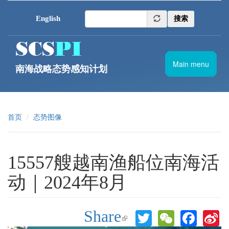
跳转到主要内容
English
搜索
Main menu
南海战略态势感知计划
首页
态势图像
15557艘越南渔船位南海活
动｜2024年8月
Share
Twitter
WeChat
Face
S
(link is