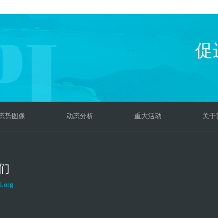
促
态势图像
动态分析
重大活动
关于
们
i.org