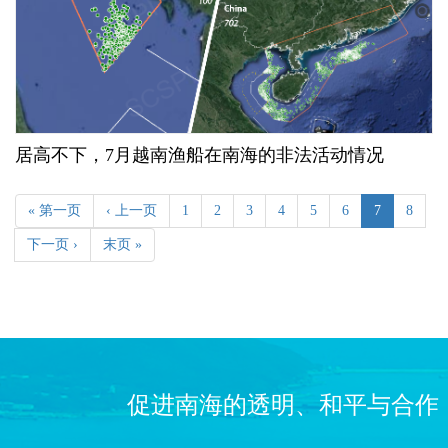
居高不下，7月越南渔船在南海的非法活动情况
« 第一页
‹ 上一页
1
2
3
4
5
6
7
8
下一页 ›
末页 »
促进南海的透明、和平与合作